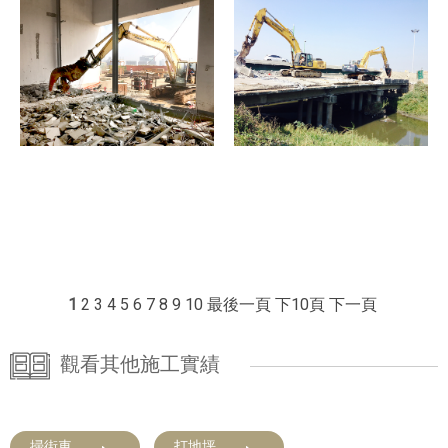
1
2
3
4
5
6
7
8
9
10
最後一頁
下10頁
下一頁
觀看其他施工實績
掃街車
打地坪