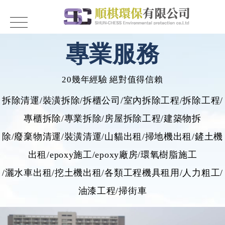
專業服務
20幾年經驗 絕對值得信賴
拆除清運/裝潢拆除/拆櫃公司/室內拆除工程/拆除工程/
專櫃拆除/專業拆除/房屋拆除工程/建築物拆
除/廢棄物清運/裝潢清運/山貓出租/掃地機出租/鏟土機
出租/epoxy施工/epoxy廠房/環氧樹脂施工
/灑水車出租/挖土機出租/各類工程機具租用/人力粗工/
油漆工程/掃街車